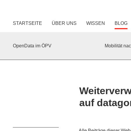
STARTSEITE
ÜBER UNS
WISSEN
BLOG
OpenData im ÖPV
Mobilität na
Weiterverw
auf datago
Alle Beiträge dieser We