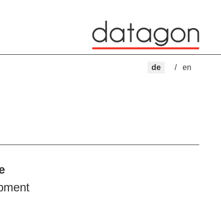
de
en
e
pment